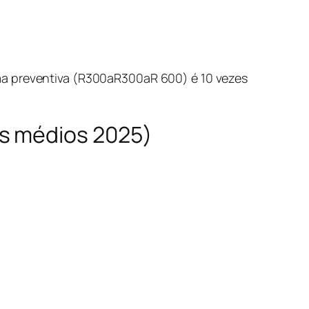
a preventiva (R
300aR
300
a
R
600) é 10 vezes
es médios 2025)