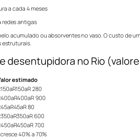
dura a cada 4 meses
 redes antigas
abelo acumulado ou absorventes no vaso. O custo de um
estruturais.
e desentupidora no Rio (valor
Valor estimado
R
150aR
150
a
R
280
R
400aR
400
a
R
900
R
45aR
45
a
R
80
R
350aR
350
a
R
600
R
450aR
450
a
R
700
acresce 40% a 70%