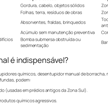
Gordura, cabelo, objetos sólidos
Zon
Folhas, terra, resíduos de obras
Zon
Tod
Absorventes, fraldas, brinquedos
ant
Acúmulo sem manutenção preventiva
Com
ifícios
Bomba submersa obstruída ou
Bar
sedimentação
nal é indispensável?
upidores químicos, desentupidor manual de borracha, m
ofundas, podem:
ido (usadas em prédios antigos da Zona Sul).
rodutos químicos agressivos.