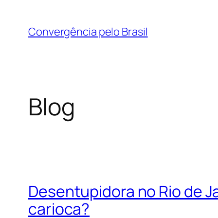
Pular
para
Convergência pelo Brasil
o
conteúdo
Blog
Desentupidora no Rio de Ja
carioca?