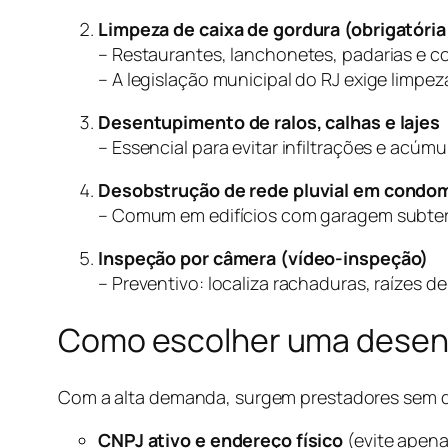
Limpeza de caixa de gordura (obrigatória 
– Restaurantes, lanchonetes, padarias e co
– A legislação municipal do RJ exige limpe
Desentupimento de ralos, calhas e lajes
– Essencial para evitar infiltrações e acúm
Desobstrução de rede pluvial em condo
– Comum em edifícios com garagem subterr
Inspeção por câmera (vídeo-inspeção)
– Preventivo: localiza rachaduras, raízes 
Como escolher uma desentu
Com a alta demanda, surgem prestadores sem qual
CNPJ ativo e endereço físico
(evite apena