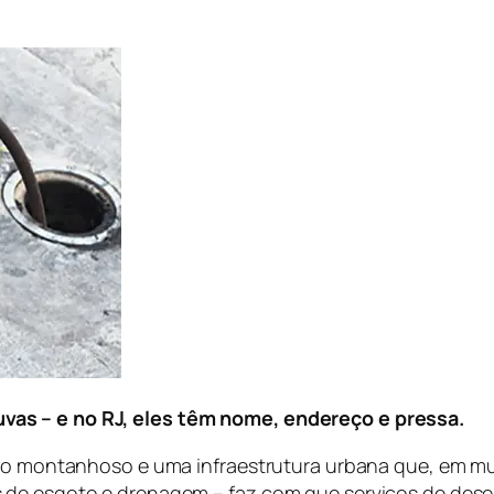
as – e no RJ, eles têm nome, endereço e pressa.
evo montanhoso e uma infraestrutura urbana que, em mui
 de esgoto e drenagem – faz com que serviços de dese