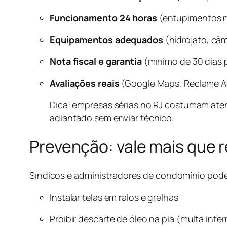
Funcionamento 24 horas
(entupimentos n
Equipamentos adequados
(hidrojato, câ
Nota fiscal e garantia
(mínimo de 30 dias p
Avaliações reais
(Google Maps, Reclame Aq
Dica: empresas sérias no RJ costumam ate
adiantado sem enviar técnico.
Prevenção: vale mais que
Síndicos e administradores de condomínio pod
Instalar telas em ralos e grelhas
Proibir descarte de óleo na pia (multa inte