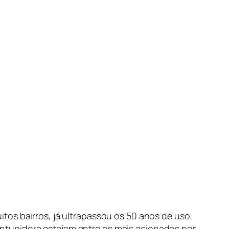
tos bairros, já ultrapassou os 50 anos de uso.
ntupidora estejam entre os mais acionados por