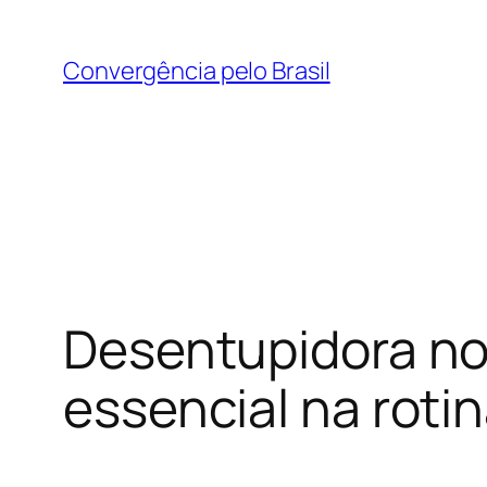
Pular
para
Convergência pelo Brasil
o
conteúdo
Desentupidora no 
essencial na roti