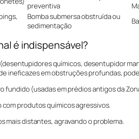
honetes)
preventiva
Ma
pings,
Bomba submersa obstruída ou
Ba
sedimentação
nal é indispensável?
 (desentupidores químicos, desentupidor man
 de ineficazes em obstruções profundas, pod
ro fundido (usadas em prédios antigos da Zona
 com produtos químicos agressivos.
s mais distantes, agravando o problema.