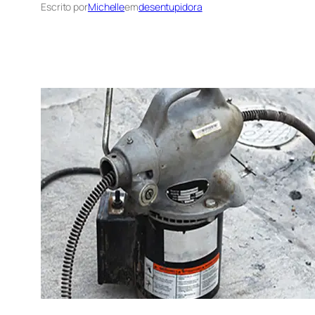
Escrito por
Michelle
em
desentupidora