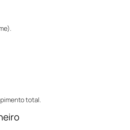
me).
upimento total.
neiro