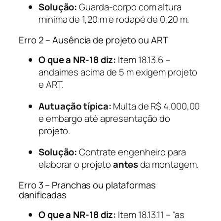
Solução:
Guarda-corpo com altura
mínima de 1,20 m e rodapé de 0,20 m.
Erro 2 – Ausência de projeto ou ART
O que a NR-18 diz:
Item 18.13.6 –
andaimes acima de 5 m exigem projeto
e ART.
Autuação típica:
Multa de R$ 4.000,00
e embargo até apresentação do
projeto.
Solução:
Contrate engenheiro para
elaborar o projeto
antes
da montagem.
Erro 3 – Pranchas ou plataformas
danificadas
O que a NR-18 diz:
Item 18.13.11 – “as