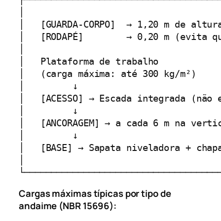
│                                     
│   [GUARDA-CORPO]  → 1,20 m de altura
│   [RODAPÉ]        → 0,20 m (evita qu
│                                     
│   Plataforma de trabalho            
│   (carga máxima: até 300 kg/m²)     
│         ↓                           
│   [ACESSO] → Escada integrada (não e
│         ↓                           
│   [ANCORAGEM] → a cada 6 m na vertic
│         ↓                           
│   [BASE] → Sapata niveladora + chapa
│                                     
└────────────────────────────────────
Cargas máximas típicas por tipo de
andaime (NBR 15696):