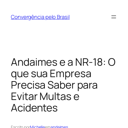
Pular
para
Convergência pelo Brasil
o
conteúdo
Andaimes e a NR-18: O
que sua Empresa
Precisa Saber para
Evitar Multas e
Acidentes
Escrito por
Michelle
em
andaimes