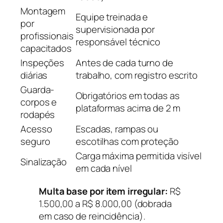
Montagem
Equipe treinada e
por
supervisionada por
profissionais
responsável técnico
capacitados
Inspeções
Antes de cada turno de
diárias
trabalho, com registro escrito
Guarda-
Obrigatórios em todas as
corpos e
plataformas acima de 2 m
rodapés
Acesso
Escadas, rampas ou
seguro
escotilhas com proteção
Carga máxima permitida visível
Sinalização
em cada nível
Multa base por item irregular:
R$
1.500,00 a R$ 8.000,00 (dobrada
em caso de reincidência).