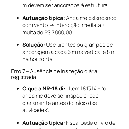
m devem ser ancorados à estrutura.
Autuação típica:
Andaime balançando
com vento → interdição imediata +
multa de R$ 7.000,00.
Solução:
Use tirantes ou grampos de
ancoragem a cada 6 m na vertical e 8 m
na horizontal.
Erro 7 – Ausência de inspeção diária
registrada
O que a NR-18 diz:
Item 18.13.14 – “o
andaime deve ser inspecionado
diariamente antes do início das
atividades”.
Autuação típica:
Fiscal pede o livro de