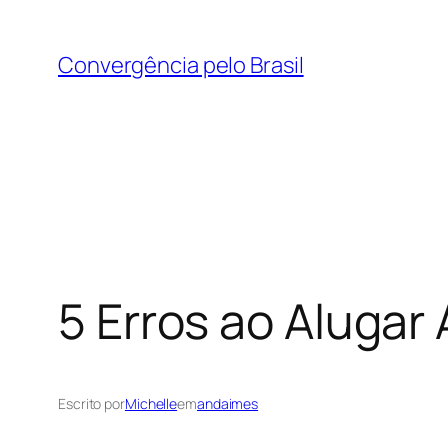
Pular
para
Convergência pelo Brasil
o
conteúdo
5 Erros ao Aluga
Escrito por
Michelle
em
andaimes