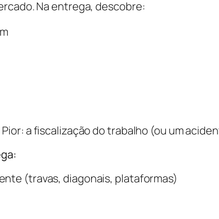
ercado. Na entrega, descobre:
am
or: a fiscalização do trabalho (ou um acident
ega:
ente (travas, diagonais, plataformas)