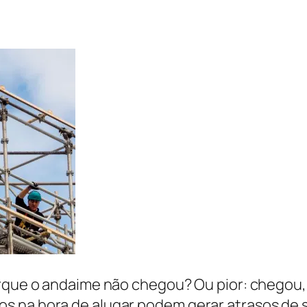
orque o andaime não chegou? Ou pior: chegou
s na hora de alugar podem gerar atrasos de 