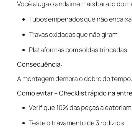
Você aluga o andaime mais barato do m
Tubos empenados que não encaix
Travas oxidadas que não giram
Plataformas com soldas trincadas
Consequência:
A montagem demora o dobro do tempo. Pi
Como evitar – Checklist rápido na entr
Verifique 10% das peças aleatoriam
Teste o travamento de 3 rodízios