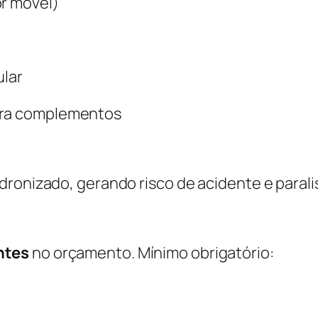
or móvel)
ular
para complementos
ronizado, gerando risco de acidente e paralis
ntes
no orçamento. Mínimo obrigatório: