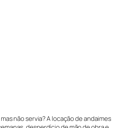
, mas não servia? A locação de andaimes
semanas, desperdício de mão de obra e