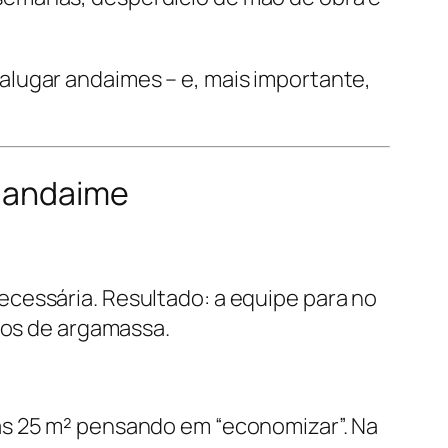
alugar andaimes – e, mais importante,
o andaime
cessária. Resultado: a equipe para no
acos de argamassa.
as 25 m² pensando em “economizar”. Na