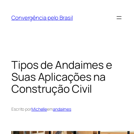
Pular
para
Convergência pelo Brasil
o
conteúdo
Tipos de Andaimes e
Suas Aplicações na
Construção Civil
Escrito por
Michelle
em
andaimes