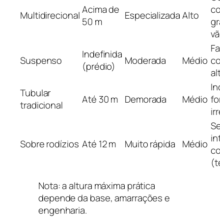
Acima de
c
Multidirecional
Especializada
Alto
50 m
g
v
F
Indefinida
Suspenso
Moderada
Médio
co
(prédio)
al
In
Tubular
Até 30 m
Demorada
Médio
f
tradicional
ir
Se
in
Sobre rodízios
Até 12 m
Muito rápida
Médio
co
(t
Nota: a altura máxima prática
depende da base, amarrações e
engenharia.