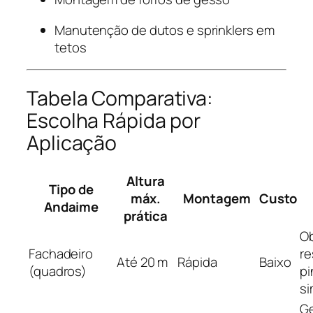
Manutenção de dutos e sprinklers em
tetos
Tabela Comparativa:
Escolha Rápida por
Aplicação
Altura
Tipo de
máx.
Montagem
Custo
Andaime
prática
O
Fachadeiro
re
Até 20 m
Rápida
Baixo
(quadros)
pi
si
G